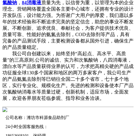
氯酸钠
，
84消毒液
质量为先，以信誉为重，以管理为本的企业
理念。营销网络覆盖全国各主要中心城市，还拥有专业的设计
开发队伍，设计能力强。为答谢广大用户的厚爱，我们愿以多
年的技术经验和不断追求完美的坚定信念，助您的事业不断发
展。不断创新、追求优良、奉献社会，为客户提供技术优良、
质量可靠、性能好的氨氮去除剂，COD去除剂等产品，具有
完备的产品测试手段，主要检测设备都从国外引进，确保生产
的产品质量稳定。
我公司自创建以来，始终坚持“高起点、高水平、高质
量”的三高原则.公司的诚信、实力和次氯酸钠，八四消毒液，
漂白水等产品质量获得业界的认可，力求把高精尖硬的产品成
功征服全球130多个国家和地区的两万多家客户，我公司生产
的产品氨氮去除剂等巳销往全国二十多个省市，七十多个地
区，实行专业化、规模化生产。先进的检测和设备使本厂产品
次氯酸钠消毒水等质量过硬，创新机制，适应市场，全面发
展，欢迎各界朋友莅临参观、指导和业务洽谈。
公司名称：潍坊市科源食品助剂厂
24小时全国客服热线：
18653668101 张经理